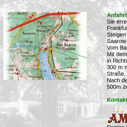
Anfahrt
Sie err
Frankfu
Steigen
Saarow
Vom Bah
Mit dem
in Rich
300 m n
Straße.
Nach de
500m z
Kontak